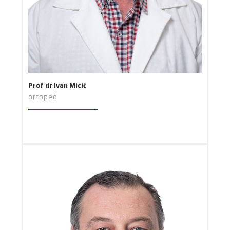
Prof dr Ivan Micić
ortoped