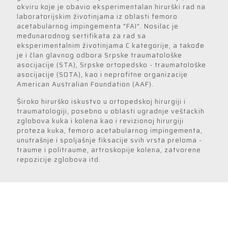
okviru koje je obavio eksperimentalan hirurški rad na
laboratorijskim životinjama iz oblasti femoro
acetabularnog impingementa "FAI". Nosilac je
međunarodnog sertifikata za rad sa
eksperimentalnim životinjama C kategorije, a takođe
je i član glavnog odbora Srpske traumatološke
asocijacije (STA), Srpske ortopedsko - traumatološke
asocijacije (SOTA), kao i neprofitne organizacije
American Australian Foundation (AAF).
Široko hirurško iskustvo u ortopedskoj hirurgiji i
traumatologiji, posebno u oblasti ugradnje veštackih
zglobova kuka i kolena kao i revizionoj hirurgiji
proteza kuka, femoro acetabularnog impingementa,
unutrašnje i spoljašnje fiksacije svih vrsta preloma -
traume i politraume, artroskopije kolena, zatvorene
repozicije zglobova itd.