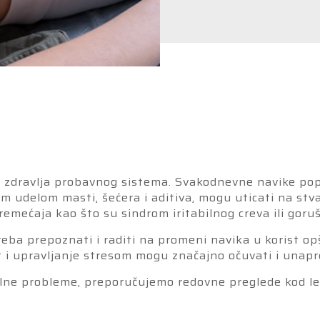
u zdravlja probavnog sistema. Svakodnevne navike popu
im udelom masti, šećera i aditiva, mogu uticati na st
mećaja kao što su sindrom iritabilnog creva ili goruš
eba prepoznati i raditi na promeni navika u korist o
i upravljanje stresom mogu značajno očuvati i unapre
ualne probleme, preporučujemo redovne preglede kod lek