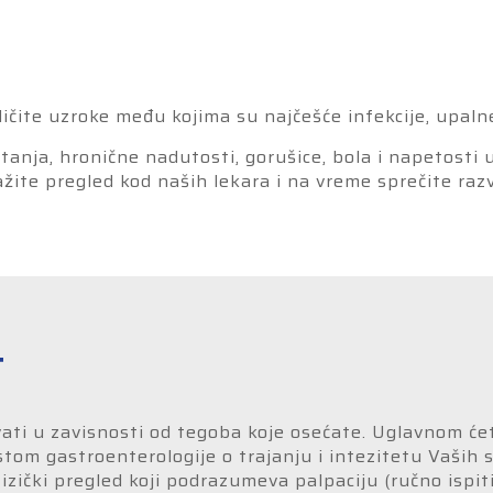
čite uzroke među kojima su najčešće infekcije, upalne 
anja, hronične nadutosti, gorušice, bola i napetosti 
žite pregled kod naših lekara i na vreme sprečite razvo
t
ati u zavisnosti od tegoba koje osećate. Uglavnom će
istom gastroenterologije o trajanju i intezitetu Vaših s
zički pregled koji podrazumeva palpaciju (ručno ispiti