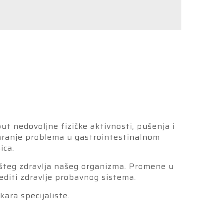
t nedovoljne fizičke aktivnosti, pušenja i
varanje problema u gastrointestinalnom
ica.
pšteg zdravlja našeg organizma. Promene u
diti zdravlje probavnog sistema.
ara specijaliste.