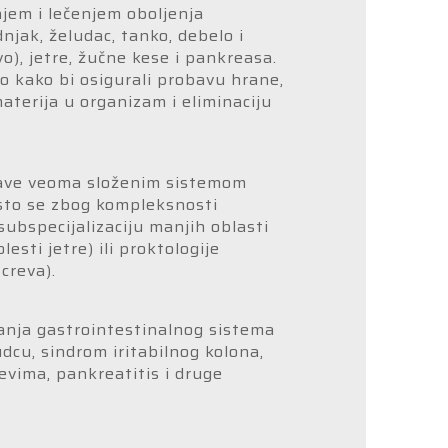
jem i lečenjem oboljenja
dnjak, želudac, tanko, debelo i
), jetre, žučne kese i pankreasa.
o kako bi osigurali probavu hrane,
materija u organizam i eliminaciju
bave veoma složenim sistemom
esto se zbog kompleksnosti
 subspecijalizaciju manjih oblasti
esti jetre) ili proktologije
creva).
anja gastrointestinalnog sistema
udcu, sindrom iritabilnog kolona,
revima, pankreatitis i druge