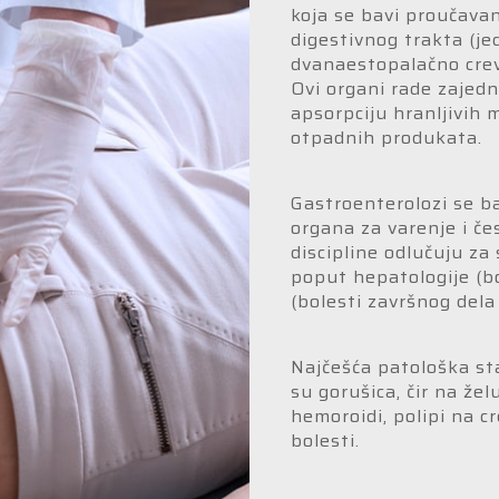
koja se bavi proučavan
digestivnog trakta (je
dvanaestopalačno crevo
Ovi organi rade zajedn
apsorpciju hranljivih 
otpadnih produkata.
Gastroenterolozi se 
organa za varenje i č
discipline odlučuju za
poput hepatologije (bol
(bolesti završnog dela 
Najčešća patološka st
su gorušica, čir na žel
hemoroidi, polipi na c
bolesti.