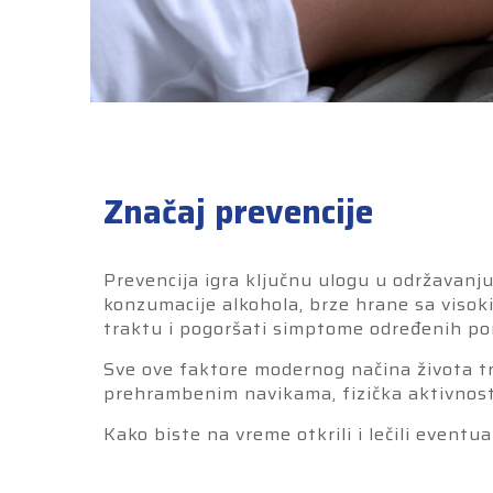
Značaj prevencije
Prevencija igra ključnu ulogu u održavanj
konzumacije alkohola, brze hrane sa visok
traktu i pogoršati simptome određenih pore
Sve ove faktore modernog načina života tr
prehrambenim navikama, fizička aktivnost 
Kako biste na vreme otkrili i lečili event